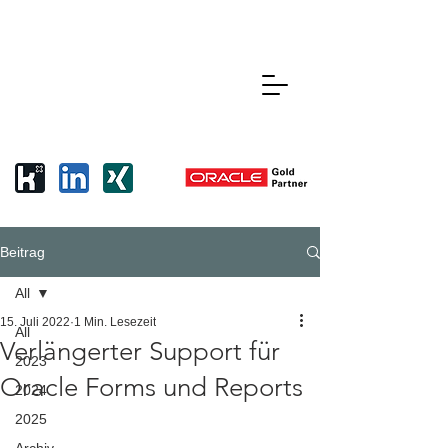
Beitrag
All
15. Juli 2022
1 Min. Lesezeit
All
Verlängerter Support für
2023
Oracle Forms und Reports
2024
2025