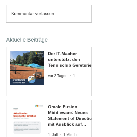
Kommentar verfassen...
Aktuelle Beiträge
Der IT-Macher
unterstützt den
Tennisclub Geretsried
vor 2 Tagen
1 Min. Lesezeit
Oracle Fusion
Middleware: Neues
Statement of Direction
mit Ausblick auf
Oracle Forms und
1. Juli
1 Min. Lesezeit
Oracle Reports