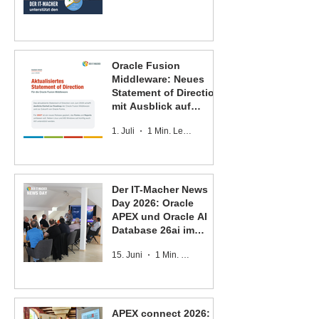
Oracle Fusion
Middleware: Neues
Statement of Direction
mit Ausblick auf
Oracle Forms und
1. Juli
1 Min. Lesezeit
Oracle Reports
Der IT-Macher News
Day 2026: Oracle
APEX und Oracle AI
Database 26ai im
Fokus
15. Juni
1 Min. Lesezeit
APEX connect 2026: