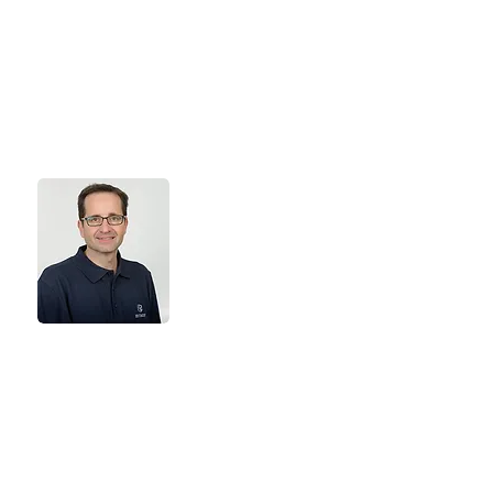
Assistentin der Geschäftsführung,
Office Management
und Personal
Tel.
+49 8171 998 93 97
info@der-it-macher.de
Mark Eichhorst
Technologie, Beratung &
Entwicklung, Partner, Forms &
Reports, AuraPlayer,
FormsOptimizer