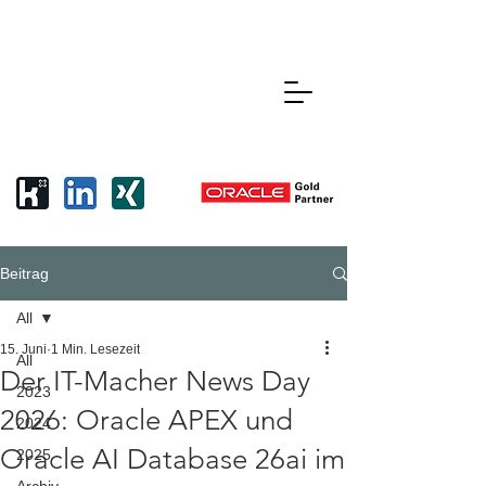
Beitrag
All
15. Juni
1 Min. Lesezeit
All
Der IT-Macher News Day
2023
2026: Oracle APEX und
2024
Oracle AI Database 26ai im
2025