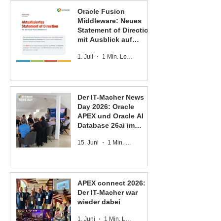
Oracle Fusion
Middleware: Neues
Statement of Direction
mit Ausblick auf
Oracle Forms und
1. Juli
1 Min. Lesezeit
Oracle Reports
Der IT-Macher News
Day 2026: Oracle
APEX und Oracle AI
Database 26ai im
Fokus
15. Juni
1 Min. Lesezeit
APEX connect 2026:
Der IT-Macher war
wieder dabei
1. Juni
1 Min. Lesezeit