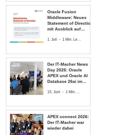
Oracle Fusion
Middleware: Neues
Statement of Direction
mit Ausblick auf
Oracle Forms und
1. Juli
1 Min. Lesezeit
Oracle Reports
Der IT-Macher News
Day 2026: Oracle
APEX und Oracle AI
Database 26ai im
Fokus
15. Juni
1 Min. Lesezeit
APEX connect 2026:
Der IT-Macher war
wieder dabei