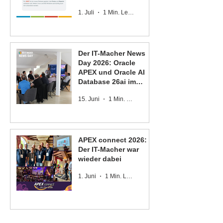
Oracle Forms und
1. Juli
1 Min. Lesezeit
Oracle Reports
Der IT-Macher News
Day 2026: Oracle
APEX und Oracle AI
Database 26ai im
Fokus
15. Juni
1 Min. Lesezeit
APEX connect 2026:
Der IT-Macher war
wieder dabei
1. Juni
1 Min. Lesezeit