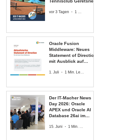
Tennisclub Geretsried
vor 3 Tagen
1 Min. Lesezeit
Oracle Fusion
Middleware: Neues
Statement of Direction
mit Ausblick auf
Oracle Forms und
1. Juli
1 Min. Lesezeit
Oracle Reports
Der IT-Macher News
Day 2026: Oracle
APEX und Oracle AI
Database 26ai im
Fokus
15. Juni
1 Min. Lesezeit