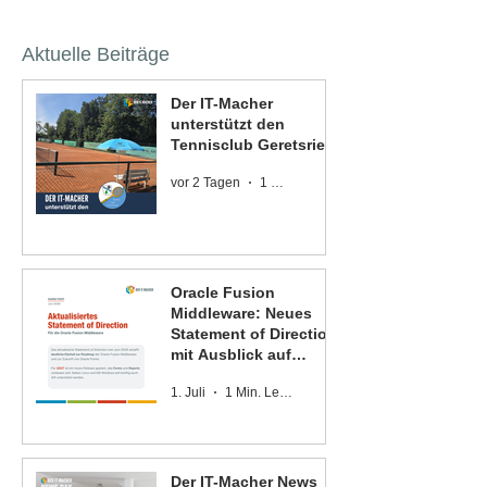
Aktuelle Beiträge
Der IT-Macher
unterstützt den
Tennisclub Geretsried
vor 2 Tagen
1 Min. Lesezeit
Oracle Fusion
Middleware: Neues
Statement of Direction
mit Ausblick auf
Oracle Forms und
1. Juli
1 Min. Lesezeit
Oracle Reports
Der IT-Macher News