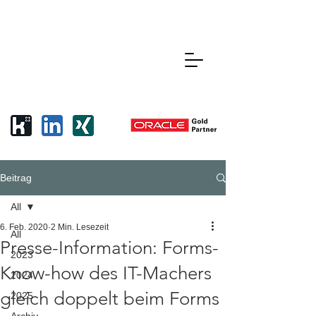
Beitrag
All
6. Feb. 2020
2 Min. Lesezeit
All
Presse-Information: Forms-
2023
Know-how des IT-Machers
2024
gleich doppelt beim Forms
2025