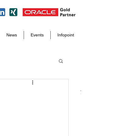
News
Events
Infopoint
Tel. +49 8171 998 93 97
info@der-it-macher.de