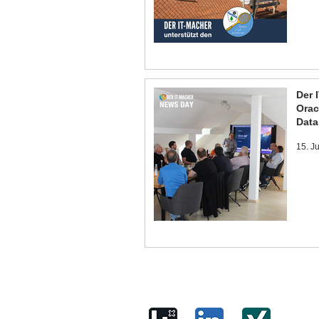
Der 
Orac
Data
15. J