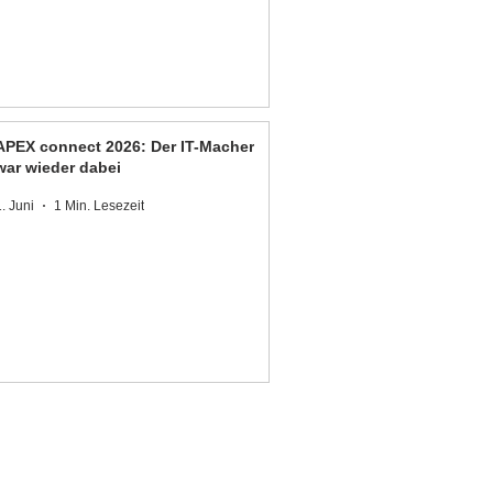
APEX connect 2026: Der IT-Macher
war wieder dabei
1. Juni
1 Min. Lesezeit
DER IT-MACHER GmbH
Königsdorfer Straße 25