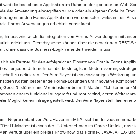
it wird die bestehende Applikation im Rahmen der generierten Web-Ser
ode der Anwendung eingegriffen wurde oder ein eigener Code im Produ
derungen an den Forms-Applikationen werden sofort wirksam, ein Ansat
acle Forms Anwendungen erheblich vereinfacht. 
g hinaus wird auch die Integration von Forms-Anwendungen mit ander
eutlich erleichtert. Fremdsysteme können über die generierten REST-Ser
en, ohne dass die Business-Logik verändert werden muss. 
ich als Partner für den erfolgreichen Einsatz von Oracle Forms Applika
t es, für jedes Unternehmen die bestmögliche Modernisierungsstrategi
chaft zu definieren. Der AuraPlayer ist ein einzigartiges Werkzeug, um
nstigen Kosten bestehende Forms-Lösungen um innovative Komponente
nn, Geschäftsführer und Vertriebsleiter beim IT-Macher. "Ich kenne unz
ationen enorm funktional ausgereift und robust sind, deren Weiterentw
r Möglichkeiten infrage gestellt wird. Der AuraPlayer stellt hier eine o
n, Repräsentant von AuraPlayer in EMEA, sieht in der Zusammenarbe
"Der IT-Macher ist eines der IT-Unternehmen im Oracle Umfeld, das s
n verfügt über ein breites Know-how, das Forms-, JAVA-, APEX- und