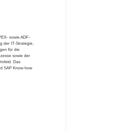
APEX- sowie ADF-
der IT-Strategie, 
en für die 
ozesse sowie der 
Umfeld. Das 
 und SAP Know-how 