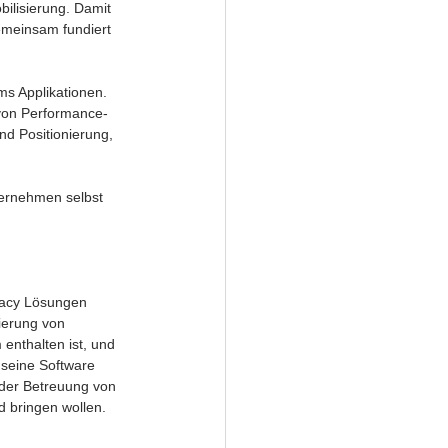
ilisierung. Damit 
emeinsam fundiert 
ms Applikationen. 
 von Performance-
d Positionierung, 
ternehmen selbst 
gacy Lösungen 
sierung von 
enthalten ist, und 
 seine Software 
 der Betreuung von 
 bringen wollen. 