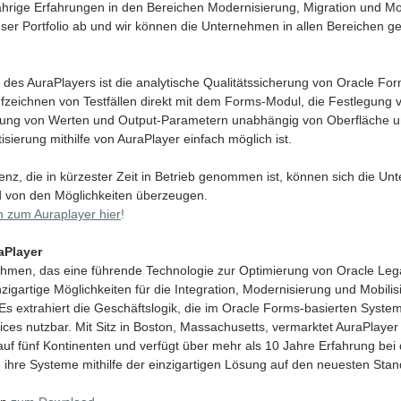
hrige Erfahrungen in den Bereichen Modernisierung, Migration und Mob
er Portfolio ab und wir können die Unternehmen in allen Bereichen g
 des AuraPlayers ist die analytische Qualitätssicherung von Oracle For
fzeichnen von Testfällen direkt mit dem Forms-Modul, die Festlegung
erung von Werten und Output-Parametern unabhängig von Oberfläche un
sierung mithilfe von AuraPlayer einfach möglich ist. 
enz, die in kürzester Zeit in Betrieb genommen ist, können sich die Un
 von den Möglichkeiten überzeugen.
n zum Auraplayer hier
!
aPlayer 
nehmen, das eine führende Technologie zur Optimierung von Oracle Le
einzigartige Möglichkeiten für die Integration, Modernisierung und Mobili
s extrahiert die Geschäftslogik, die im Oracle Forms-basierten System 
ces nutzbar. Mit Sitz in Boston, Massachusetts, vermarktet AuraPlayer
uf fünf Kontinenten und verfügt über mehr als 10 Jahre Erfahrung bei
ihre Systeme mithilfe der einzigartigen Lösung auf den neuesten Stand