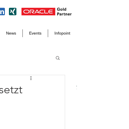
News
Events
Infopoint
setzt
Tel. +49 8171 998 93 97
info@der-it-macher.de