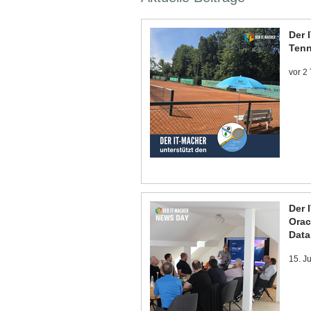
Der 
Tenn
vor 2
Der 
Orac
Data
15. J