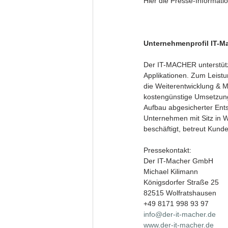
Hier die Presse-Informatio
Unternehmenprofil IT-M
Der IT-MACHER unterstütz
Applikationen. Zum Leist
die Weiterentwicklung & M
kostengünstige Umsetzung
Aufbau abgesicherter Ent
Unternehmen mit Sitz in 
beschäftigt, betreut Kun
Pressekontakt: 
Der IT-Macher GmbH
Michael Kilimann
Königsdorfer Straße 25
82515 Wolfratshausen
+49 8171 998 93 97
info@der-it-macher.de
www.der-it-macher.de