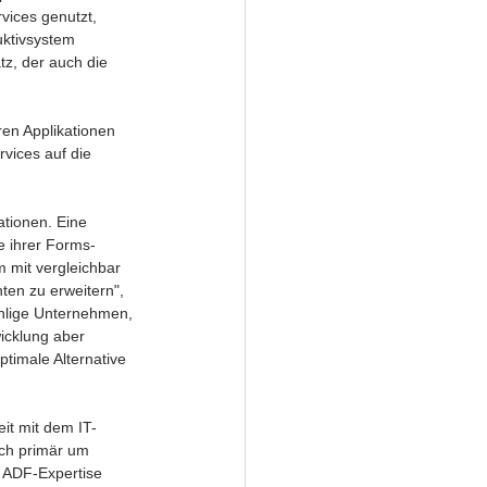
vices genutzt, 
ktivsystem 
z, der auch die 
en Applikationen 
vices auf die 
tionen. Eine 
e ihrer Forms-
 mit vergleichbar 
n zu erweitern", 
ählige Unternehmen, 
icklung aber 
ptimale Alternative 
it mit dem IT-
ich primär um 
 ADF-Expertise 