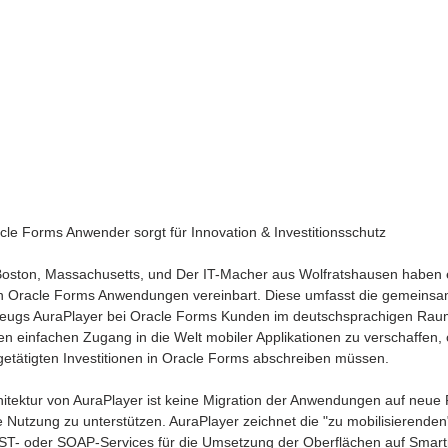
le Forms Anwender sorgt für Innovation & Investitionsschutz 
Boston, Massachusetts, und Der IT-Macher aus Wolfratshausen haben e
on Oracle Forms Anwendungen vereinbart. Diese umfasst die gemeins
ugs AuraPlayer bei Oracle Forms Kunden im deutschsprachigen Raum. 
 einfachen Zugang in die Welt mobiler Applikationen zu verschaffen, 
etätigten Investitionen in Oracle Forms abschreiben müssen. 
tektur von AuraPlayer ist keine Migration der Anwendungen auf neue 
le Nutzung zu unterstützen. AuraPlayer zeichnet die "zu mobilisierende
REST- oder SOAP-Services für die Umsetzung der Oberflächen auf Smart