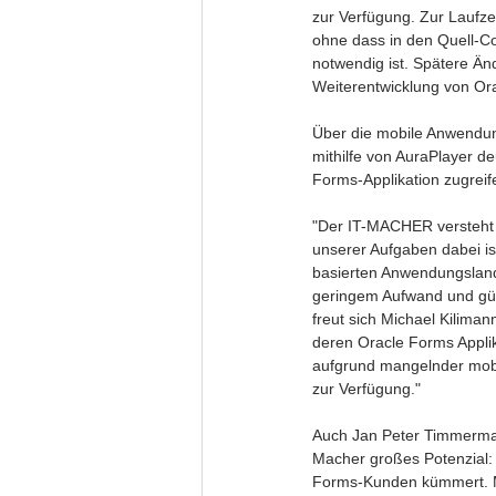
zur Verfügung. Zur Laufze
ohne dass in den Quell-C
notwendig ist. Spätere Än
Weiterentwicklung von Or
Über die mobile Anwendun
mithilfe von AuraPlayer d
Forms-Applikation zugreif
"Der IT-MACHER versteht s
unserer Aufgaben dabei is
basierten Anwendungslands
geringem Aufwand und gü
freut sich Michael Kilima
deren Oracle Forms Applik
aufgrund mangelnder mobile
zur Verfügung." 
Auch Jan Peter Timmerman
Macher großes Potenzial: 
Forms-Kunden kümmert. Ma