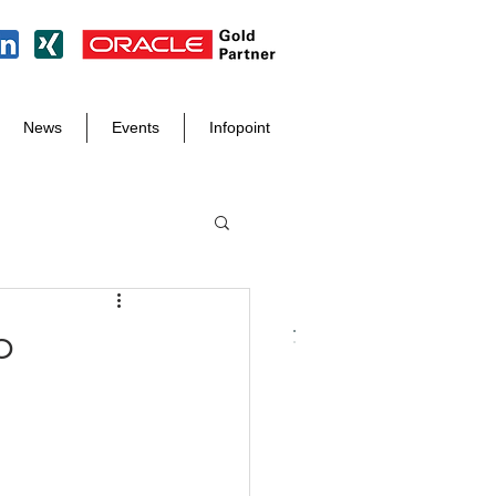
News
Events
Infopoint
p
Tel. +49 8171 998 93 97
info@der-it-macher.de