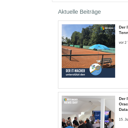
Aktuelle Beiträge
Der 
Tenn
vor 2
Der 
Orac
Data
15. J