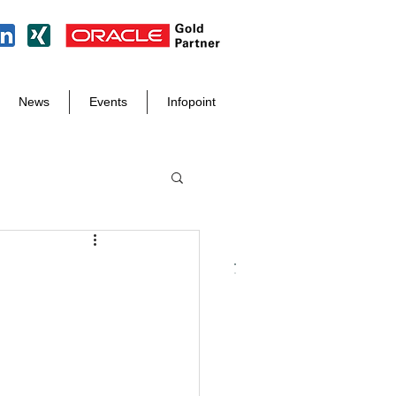
News
Events
Infopoint
Tel. +49 8171 998 93 97
info@der-it-macher.de