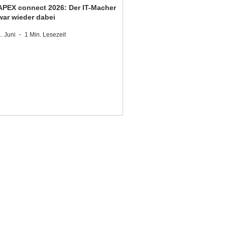
APEX connect 2026: Der IT-Macher
war wieder dabei
1. Juni
1 Min. Lesezeit
DER IT-MACHER GmbH
Königsdorfer Straße 25
82515 Wolfratshausen
Tel. +49 8171 998 93 97
info@der-it-macher.de