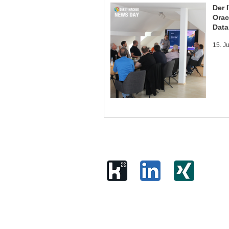
Der 
Orac
Data
15. J