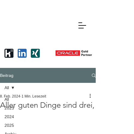
Beitrag
All
8. Feb. 2024
1 Min. Lesezeit
All
Aller guten Dinge sind drei,
2023
2024
2025