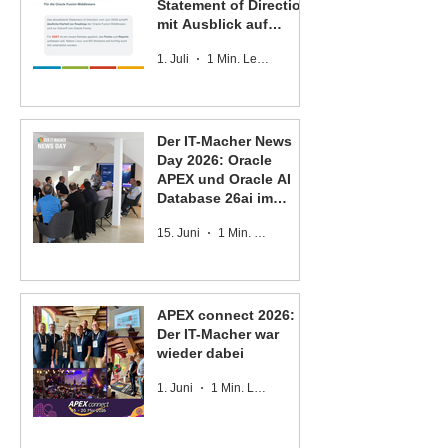
Statement of Direction
mit Ausblick auf
Oracle Forms und
1. Juli
1 Min. Lesezeit
Oracle Reports
Der IT-Macher News
Day 2026: Oracle
APEX und Oracle AI
Database 26ai im
Fokus
15. Juni
1 Min. Lesezeit
APEX connect 2026:
Der IT-Macher war
wieder dabei
1. Juni
1 Min. Lesezeit