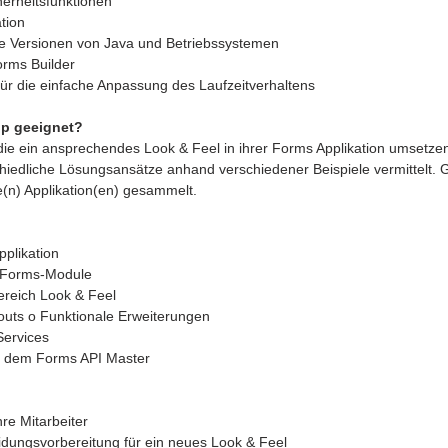
herheitsfunktionen 
tion 
lle Versionen von Java und Betriebssystemen 
rms Builder 
ür die einfache Anpassung des Laufzeitverhaltens
op geeignet? 
die ein ansprechendes Look & Feel in ihrer Forms Applikation umsetzen
iedliche Lösungsansätze anhand verschiedener Beispiele vermittelt
(n) Applikation(en) gesammelt.
plikation 
r Forms-Module 
ereich Look & Feel 
youts o Funktionale Erweiterungen 
Services 
mit dem Forms API Master
re Mitarbeiter 
idungsvorbereitung für ein neues Look & Feel 