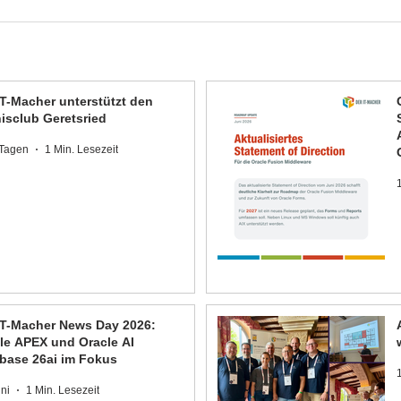
IT-Macher unterstützt den
isclub Geretsried
 Tagen
1 Min. Lesezeit
1
IT-Macher News Day 2026:
le APEX und Oracle AI
base 26ai im Fokus
uni
1 Min. Lesezeit