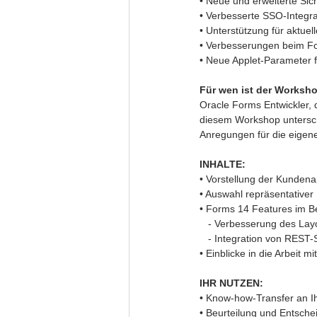
• Neue und erweiterte Sic
• Verbesserte SSO-Integra
• Unterstützung für aktue
• Verbesserungen beim Fo
• Neue Applet-Parameter f
Für wen ist der Worksh
Oracle Forms Entwickler, 
diesem Workshop untersch
Anregungen für die eigene
INHALTE:
• Vorstellung der Kundenap
• Auswahl repräsentative
• Forms 14 Features im B
   - Verbesserung des La
   - Integration von REST-
• Einblicke in die Arbeit 
IHR NUTZEN:
• Know-how-Transfer an Ih
• Beurteilung und Entsche