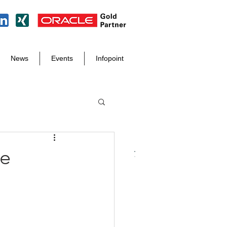
News
Events
Infopoint
le
Tel. +49 8171 998 93 97
info@der-it-macher.de