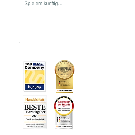
Spielern künftig
zusätzlichen Schatten und
sorgen für angenehmere
Pausen während des
Trainings- und
Spielbetriebs. Als IT-
Unternehmen aus
Awards
Wolfratshausen sind wir
eng mit der Region
verbunden. Daher ist es
uns wichtig, lokale Vereine
zu fördern und das
gemeinschaftliche
Engagement in Geretsried
und Umgebung zu
unterstützen. Wir
wünschen