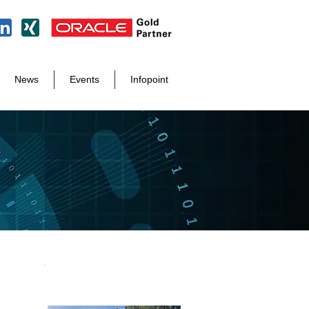
News
Events
Infopoint
Tel. +49 8171 998 93 97
Aktuelle News
info@der-it-macher.de