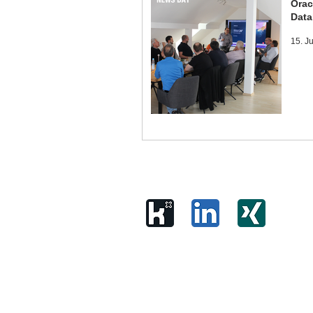
Orac
Data
15. J
© 2026 Der IT-Macher
LO