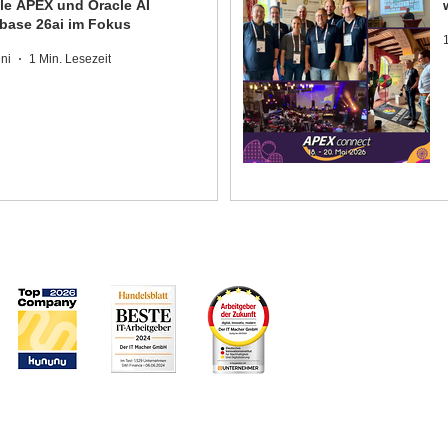
le APEX und Oracle AI
base 26ai im Fokus
uni
1 Min. Lesezeit
GIN
Impressum
Datenschutz