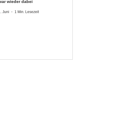
war wieder dabei
1. Juni
1 Min. Lesezeit
DER IT-MACHER GmbH
Königsdorfer Straße 25
82515 Wolfratshausen
Tel. +49 8171 998 93 97
info@der-it-macher.de