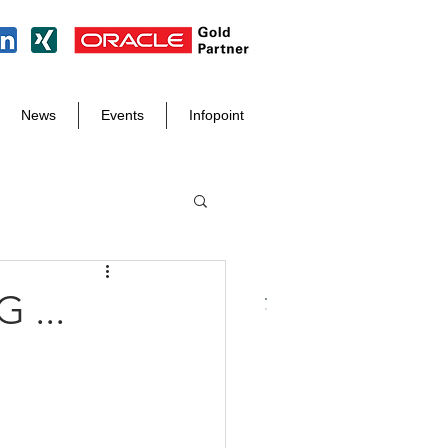
News
Events
Infopoint
 ...
Tel. +49 8171 998 93 97
info@der-it-macher.de