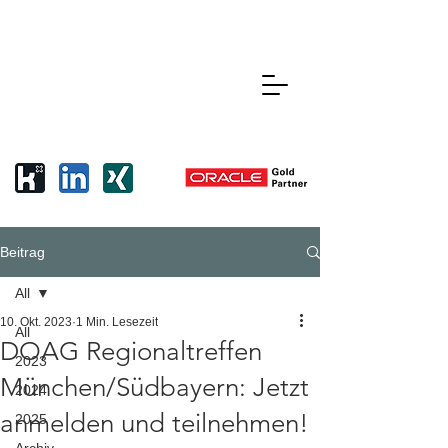
Beitrag
All
10. Okt. 2023
1 Min. Lesezeit
All
DOAG Regionaltreffen
2023
München/Südbayern: Jetzt
2024
anmelden und teilnehmen!
2025